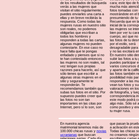
de los resultados de búsqueda
cara; este tipo de f
verás a las mujeres que
mucha más atenció
visitan el sitio regularmente;
fotos tomadas con 
puedes enviarles una carta a
mostrándote en el 
ellas y en breve recibirás la
presumiendo de tu 
respuesta. Como todas las
Recuerda que en la
mujeres rusas en nuestro sitio
inicial de la corre
son reales, no podemos
las mujeres se int
obligarlas que escriban a
bien por ver tu car
todos los hombres y
cuerpo, así que no
responden a todas las cartas,
las fotos de tu des
algunas mujeres no pueden
por el estilo, será
contestarte. En ese caso no
desagradable para 
hace falta que te pongas
y no las excitará e
enfadado y pienses que si no
En nuestro sitio d
te han contestado entonces
subir las fotos a tu p
las mujeres no son reales, tal
puedes participar 
vez tengan sus propias
varios concursos d
razones para hacerlo, así que
y aparte de la calif
sólo tienes que escribir a
las fotos también r
algunas otras mujeres en el
posibilidad más pa
sitio y seguramente te
responder a las mu
responderán. Te
vean tus fotos y s
recomendamos también que
valoraciones en lo
subas tus fotos en el sitio. Por
de fotografía, y lue
supuesto puedes creer que
correspondencia in
las fotos no son tan
este modo podrá c
importantes en las citas por
algo más. Sólo sé a
Internet, pero sí lo son, son
como positivo y en
tu mujer rusa.
En nuestra agencia
que pasan la prueb
matrimonial tenemos más de
a activación en este
100.000 chicas rusas y
novias
Todas las chicas s
ucranianas
que buscan
no creamos ningún p
relaciones serias. Cada día
escribimos cartas