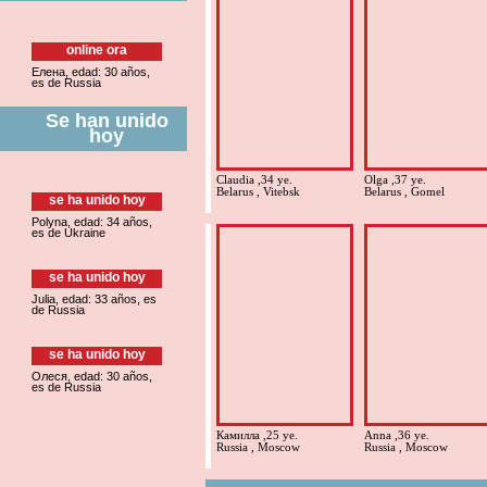
online ora
Елена, edad: 30 años,
es de Russia
Se han unido
hoy
Claudia ,34 ye.
Olga ,37 ye.
Belarus , Vitebsk
Belarus , Gomel
se ha unido hoy
Polyna, edad: 34 años,
es de Ukraine
se ha unido hoy
Julia, edad: 33 años, es
de Russia
se ha unido hoy
Олеся, edad: 30 años,
es de Russia
Камилла ,25 ye.
Anna ,36 ye.
Russia , Moscow
Russia , Moscow