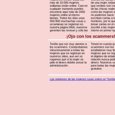
más de 10.000 mujeres
de una mujer, todas
solitarias están online. Casi en
que recibes son ca
cualquier momento puedes
de las chicas reale
encontrar aquí más de 2000
como las mujeres s
mujeres online al mismo
no podemos hacer
tiempo. Todos los días unas
escriban cartas a l
500-800 muchachas rusas y
hombres, por lo qu
ucranianas se registran en
tomar cartas en el 
nuestra página Web, nuestros
escribir a las mujer
gerentes las revisan y sólo las
mismo en primer lu
¡Ojo con los scammers
Tenéis que ser muy atentos a
Tened en cuenta qu
los scammers. Comprobamos
scammers son los
minuciosamente a todas las
estafadores muy li
mujeres que se registran en
mujeres que se reg
nuestros sitios, aun así os
el objetivo de entab
rogamos que si la mujer os
relación nunca pedi
pide el dinero debéis avisar la
dinero. Nuestros se
administración.
para todas las muj
gratuitos.
Las opiniones de las mujeres rusas sobre un “hombr