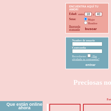
ENCUENTRA AQUÍ TU
AMOR!
Edad:
entre
y
Sexo:
Mujer
Hombre
Busqueda
avanzada
Nombre de usuario
Contraseña
Recordarme:
¿Has
olvidado tu contraseña?
Preciosas no
Fot
Que están online
ahora