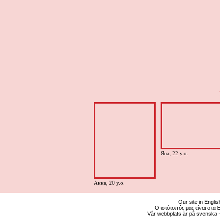
Яна, 22 y.o.
Анна, 20 y.o.
Our site in Englis
Ο ιστότοπός μας είναι στα 
Vår webbplats är på svenska 