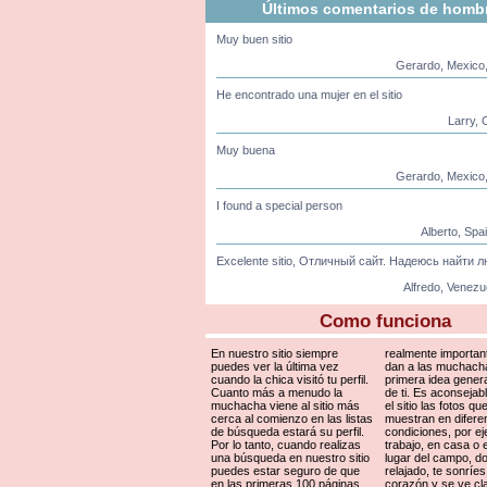
Últimos comentarios de homb
Muy buen sitio
Gerardo, Mexico,
He encontrado una mujer en el sitio
Larry, C
Muy buena
Gerardo, Mexico,
I found a special person
Alberto, Spa
Excelente sitio, Отличный сайт. Надеюсь найти 
Alfredo, Venezu
Como funciona
En nuestro sitio siempre
realmente importan
puedes ver la última vez
dan a las muchach
cuando la chica visitó tu perfil.
primera idea gener
Cuanto más a menudo la
de ti. Es aconsejab
muchacha viene al sitio más
el sitio las fotos qu
cerca al comienzo en las listas
muestran en difere
de búsqueda estará su perfil.
condiciones, por ej
Por lo tanto, cuando realizas
trabajo, en casa o 
una búsqueda en nuestro sitio
lugar del campo, d
puedes estar seguro de que
relajado, te sonríes
en las primeras 100 páginas
corazón y se ve cl